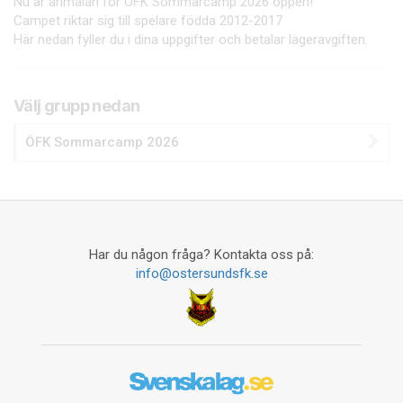
Nu är anmälan för ÖFK Sommarcamp 2026 öppen!
Campet riktar sig till spelare födda 2012-2017
Här nedan fyller du i dina uppgifter och betalar lägeravgiften.
Välj grupp nedan
ÖFK Sommarcamp 2026
Har du någon fråga? Kontakta oss på:
info@ostersundsfk.se